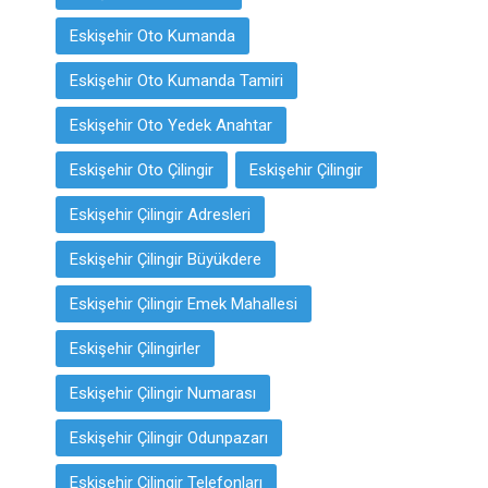
Eskişehir Oto Kumanda
Eskişehir Oto Kumanda Tamiri
Eskişehir Oto Yedek Anahtar
Eskişehir Oto Çilingir
Eskişehir Çilingir
Eskişehir Çilingir Adresleri
Eskişehir Çilingir Büyükdere
Eskişehir Çilingir Emek Mahallesi
Eskişehir Çilingirler
Eskişehir Çilingir Numarası
Eskişehir Çilingir Odunpazarı
Eskişehir Çilingir Telefonları