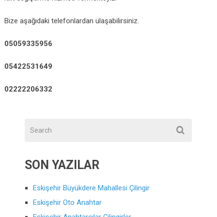
Bize aşağıdaki telefonlardan ulaşabilirsiniz.
05059335956
05422531649
02222206332
SON YAZILAR
Eskişehir Büyükdere Mahallesi Çilingir
Eskişehir Oto Anahtar