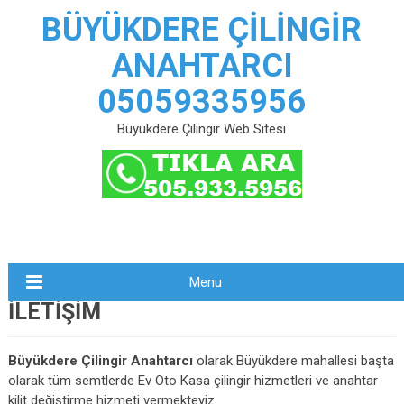
BÜYÜKDERE ÇILINGIR
ANAHTARCI
05059335956
Büyükdere Çilingir Web Sitesi
Home
İletişim
Menu
İLETIŞIM
Büyükdere Çilingir Anahtarcı
olarak Büyükdere mahallesi başta
olarak tüm semtlerde Ev Oto Kasa çilingir hizmetleri ve anahtar
kilit değiştirme hizmeti vermekteyiz.