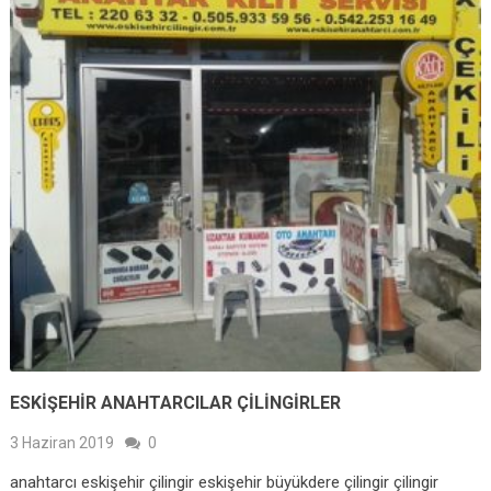
ESKIŞEHIR ANAHTARCILAR ÇILINGIRLER
3 Haziran 2019
0
anahtarcı eskişehir çilingir eskişehir büyükdere çilingir çilingir