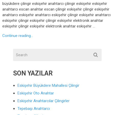
büyükdere çilingir eskişehir anahtarcı çilingir eskişehir eskişehir
anahtarcı escan anahtar escan çilingir eskişehir çilingir eskişehir
anahtarcı eskişehir anahtarcı eskişehir çilingir eskişehir anahtarcı
eskişehir çilingir eskişehir çilingir eskişehir elektronik anahtar
eskişehir çilingir eskişehir elektronik anahtar eskişehir …
Continue reading...
SON YAZILAR
Eskişehir Büyükdere Mahallesi Çilingir
Eskişehir Oto Anahtar
Eskişehir Anahtarcılar Çilingirler
Tepebaşı Anahtarcı