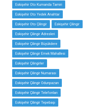
Eskişehir Oto Kumanda Tamiri
Eskişehir Oto Yedek Anahtar
Eskişehir Oto Çilingir
Eskişehir Çilingir
Eskişehir Çilingir Adresleri
Eskişehir Çilingir Büyükdere
Eskişehir Çilingir Emek Mahallesi
Eskişehir Çilingirler
Eskişehir Çilingir Numarası
Eskişehir Çilingir Odunpazarı
Eskişehir Çilingir Telefonları
Eskişehir Çilingir Tepebaşı