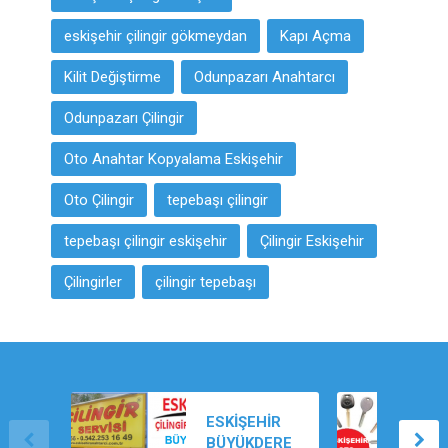
eskişehir çilingir gökmeydan
Kapı Açma
Kilit Değiştirme
Odunpazarı Anahtarcı
Odunpazarı Çilingir
Oto Anahtar Kopyalama Eskişehir
Oto Çilingir
tepebaşı çilingir
tepebaşı çilingir eskişehir
Çilingir Eskişehir
Çilingirler
çilingir tepebaşı
ESKIŞEHIR OTO
ESKIŞEHIR
ANAHTAR
BÜYÜKDERE