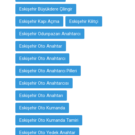
Eskişehir Büyükdere Çilingir
Eskişehir Kapı Açma
Eskişehir Kilitçi
Eskişehir Odunpazarı Anahtarcı
Eskişehir Oto Anahtar
Eskişehir Oto Anahtarcı
Eskişehir Oto Anahtarcı Pilleri
Eskişehir Oto Anahtarcısı
Eskişehir Oto Anahtarı
Eskişehir Oto Kumanda
Eskişehir Oto Kumanda Tamiri
Eskişehir Oto Yedek Anahtar