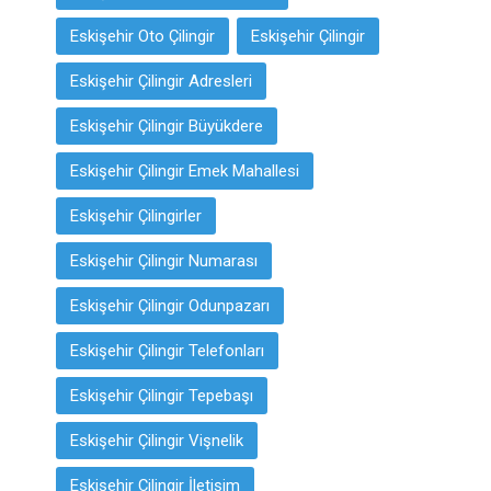
Eskişehir Oto Çilingir
Eskişehir Çilingir
Eskişehir Çilingir Adresleri
Eskişehir Çilingir Büyükdere
Eskişehir Çilingir Emek Mahallesi
Eskişehir Çilingirler
Eskişehir Çilingir Numarası
Eskişehir Çilingir Odunpazarı
Eskişehir Çilingir Telefonları
Eskişehir Çilingir Tepebaşı
Eskişehir Çilingir Vişnelik
Eskişehir Çilingir İletişim