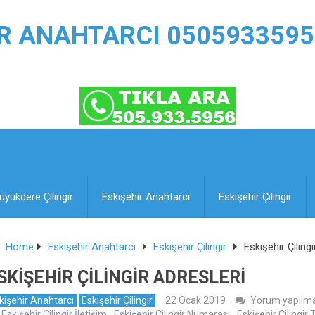
IR ANAHTARCI 0505933595
üyükdere Çilingir
Eskişehir Anahtarcı
Eskişehir Çilingir
Home
Eskişehir Anahtarcı
Eskişehir Çilingir
Eskişehir Çilingi
SKIŞEHIR ÇILINGIR ADRESLERI
kişehir Anahtarcı
Eskişehir Çilingir
22 Ocak 2019
Yorum yapılm
Eskişehir Çilingir İletişim
,
Eskişehir Çilingir Numarası
,
Eskişehir Çilingir 