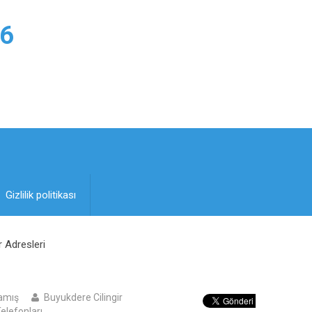
6
Gizlilik politikası
r Adresleri
amış
Buyukdere Cilingir
Telefonları