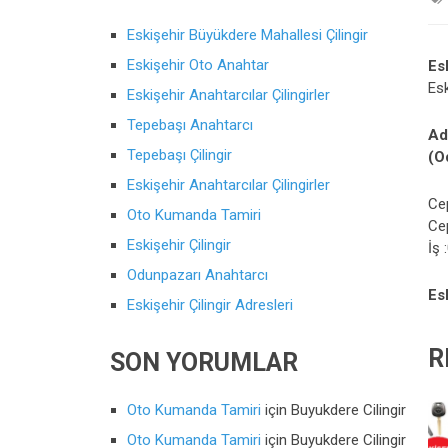
Eskişehir Büyükdere Mahallesi Çilingir
Eskişehir Oto Anahtar
Es
Esk
Eskişehir Anahtarcılar Çilingirler
Tepebaşı Anahtarcı
Ad
Tepebaşı Çilingir
(O
Eskişehir Anahtarcılar Çilingirler
Ce
Oto Kumanda Tamiri
Ce
Eskişehir Çilingir
İş
Odunpazarı Anahtarcı
Es
Eskişehir Çilingir Adresleri
R
SON YORUMLAR
Oto Kumanda Tamiri
için
Buyukdere Cilingir
Oto Kumanda Tamiri
için
Buyukdere Cilingir