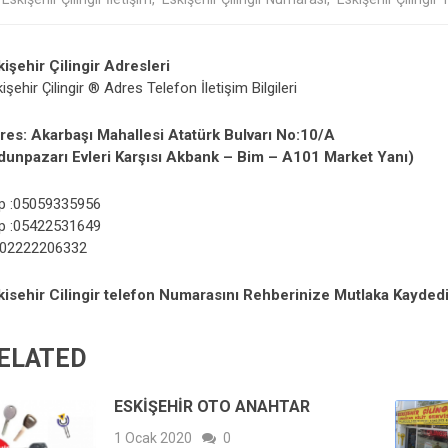
kişehir Çilingir Adresleri
işehir Çilingir ® Adres Telefon İletişim Bilgileri
res: Akarbaşı Mahallesi Atatürk Bulvarı No:10/A
dunpazarı Evleri Karşısı Akbank – Bim – A101 Market Yanı)
p :05059335956
p :05422531649
 :02222206332
kisehir Cilingir telefon Numarasını Rehberinize Mutlaka Kaydedi
ELATED
ESKIŞEHIR OTO ANAHTAR
1 Ocak 2020
0