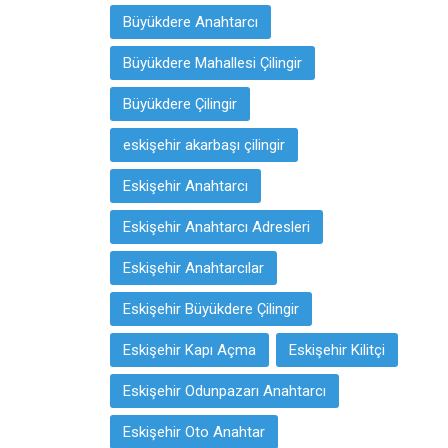
Büyükdere Anahtarcı
Büyükdere Mahallesi Çilingir
Büyükdere Çilingir
eskişehir akarbaşı çilingir
Eskişehir Anahtarcı
Eskişehir Anahtarcı Adresleri
Eskişehir Anahtarcılar
Eskişehir Büyükdere Çilingir
Eskişehir Kapı Açma
Eskişehir Kilitçi
Eskişehir Odunpazarı Anahtarcı
Eskişehir Oto Anahtar