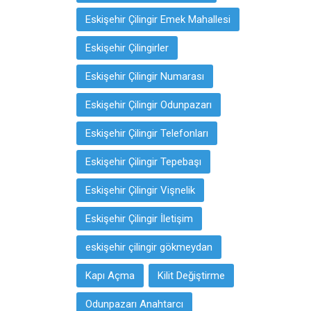
Eskişehir Çilingir Emek Mahallesi
Eskişehir Çilingirler
Eskişehir Çilingir Numarası
Eskişehir Çilingir Odunpazarı
Eskişehir Çilingir Telefonları
Eskişehir Çilingir Tepebaşı
Eskişehir Çilingir Vişnelik
Eskişehir Çilingir İletişim
eskişehir çilingir gökmeydan
Kapı Açma
Kilit Değiştirme
Odunpazarı Anahtarcı