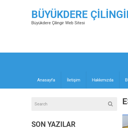
BÜYÜKDERE ÇILING
Büyükdere Çilingir Web Sitesi
Anasayfa
İletişim
Hakkımızda
B
E
SON YAZILAR