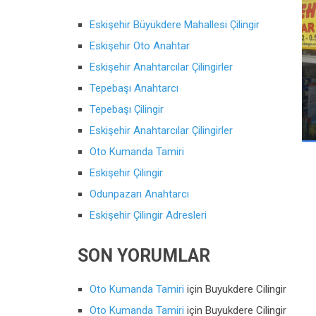
Eskişehir Büyükdere Mahallesi Çilingir
Eskişehir Oto Anahtar
Eskişehir Anahtarcılar Çilingirler
Tepebaşı Anahtarcı
Tepebaşı Çilingir
Eskişehir Anahtarcılar Çilingirler
Oto Kumanda Tamiri
Eskişehir Çilingir
Odunpazarı Anahtarcı
Eskişehir Çilingir Adresleri
SON YORUMLAR
Oto Kumanda Tamiri
için
Buyukdere Cilingir
Oto Kumanda Tamiri
için
Buyukdere Cilingir